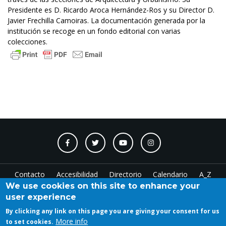
Presidente es D. Ricardo Aroca Hernández-Ros y su Director D.
Javier Frechilla Camoiras. La documentación generada por la
institución se recoge en un fondo editorial con varias
colecciones.
Contacto
Accesibilidad
Directorio
Calendario
A_Z
We use cookies on this site to enhance your
user experience
Log in
By clicking any link on this page you are giving your consent for us
More info
to set cookies.