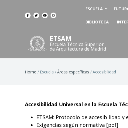
ESCUELA
FUTUR
BIBLIOTECA
INTE
ETSAM
Escuela Técnica Superior
de Arquitectura de Madrid
Breadcrumb
Home
Escuela
Áreas específicas
Accesibilidad
Accesibilidad Universal en la Escuela Té
ETSAM: Protocolo de accesibilidad y e
Exigencias según normativa [
pdf
]