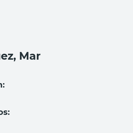
ez, Mar
n:
os: