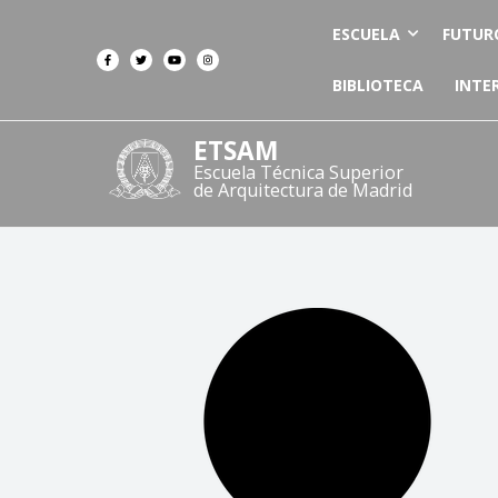
ESCUELA
FUTUR
BIBLIOTECA
INTE
ETSAM
Escuela Técnica Superior
de Arquitectura de Madrid