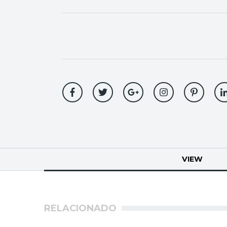
Primary
VIEW
(ACTI
tabs
RELACIONADO