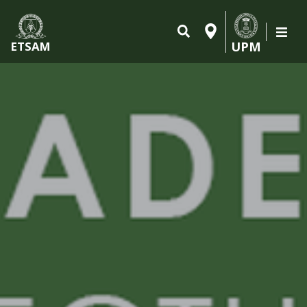
UPM
ETSAM