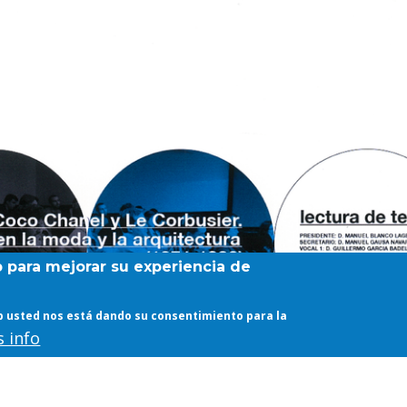
b para mejorar su experiencia de
web usted nos está dando su consentimiento para la
 info