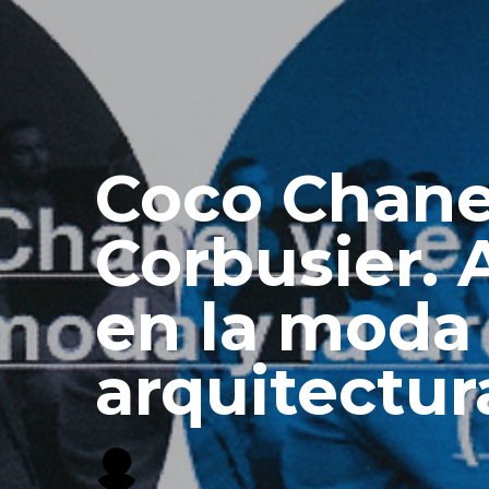
Coco Chane
Corbusier. 
en la moda 
arquitectura