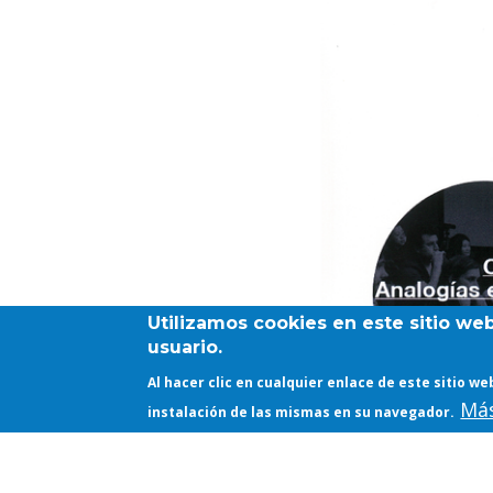
Utilizamos cookies en este sitio we
usuario.
Al hacer clic en cualquier enlace de este sitio 
Más
instalación de las mismas en su navegador.