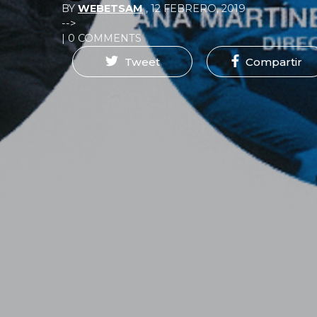
BY
WEBETSAM
,
12 FEBRERO, 2019
-->
| 0 COMMENTS
Tweet
Compartir