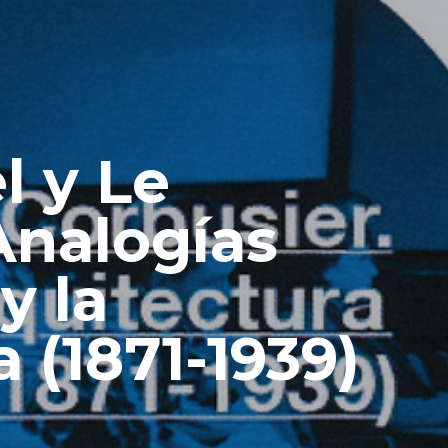
l y Le
Analogías
y la
 (1871-1939)