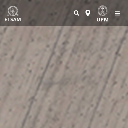
UPM
ETSAM