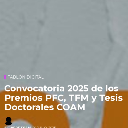
TABLÓN DIGITAL
Convocatoria 2025 de los
Premios PFC, TFM y Tesis
Doctorales COAM
BY
WEBETSAM
,
10 JUNIO, 2025