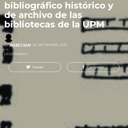
bibliográfico histórico y
de archivo de las
bibliotecas de la UPM
BY
WEBETSAM
,
02 SEPTIEMBRE, 2019
-->
| 0 COMMENTS
Tweet
Compartir