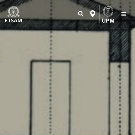
UPM
ETSAM