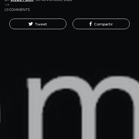
-->
| 0 COMMENTS
Tweet
Compartir