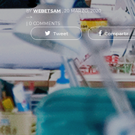
BY
WEBETSAM
,
20 MARZO, 2020
-->
| 0 COMMENTS
Tweet
Compartir