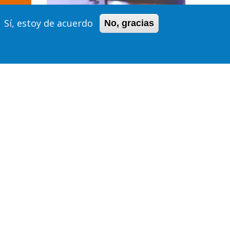
Sí, estoy de acuerdo
No, gracias
COVID-19
RECURSOS ONLINE DE
 LA
INTERÉS
20/03/2020 - 12:31, BY
WEBETSAM