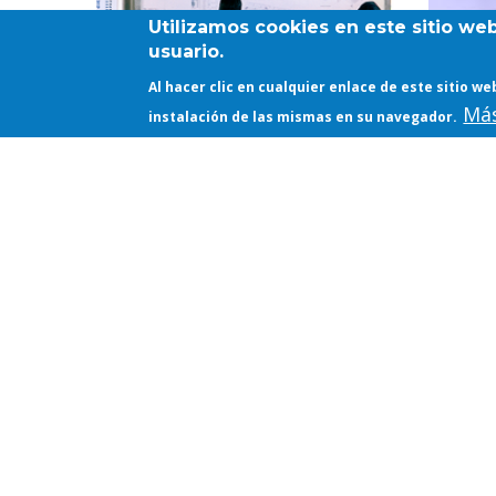
Utilizamos cookies en este sitio we
usuario.
Al hacer clic en cualquier enlace de este sitio 
Más
instalación de las mismas en su navegador.
COVID-19
CO
INFORMACIÓN DE
DES
INTERÉS PRINCIPIO DE
DOC
CURSO 2020-2021
202
(PR
04/09/2020 - 09:02, BY
WEBETSAM
20/07/2