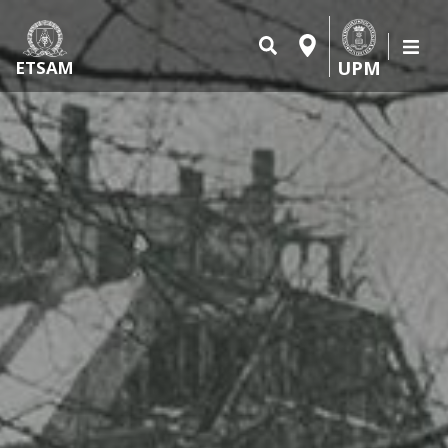
UPM
ETSAM