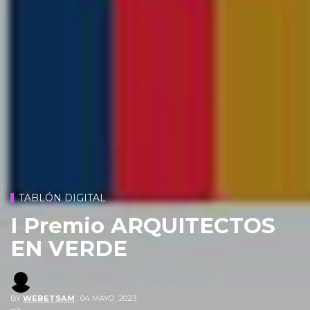
TABLÓN DIGITAL
I Premio ARQUITECTOS
EN VERDE
BY
WEBETSAM
,
04 MAYO, 2023
-->