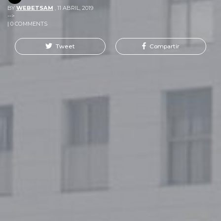
BY
WEBETSAM
,
11 ABRIL, 2019
-->
| 0 COMMENTS
Tweet
Compartir