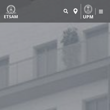
UPM
ETSAM