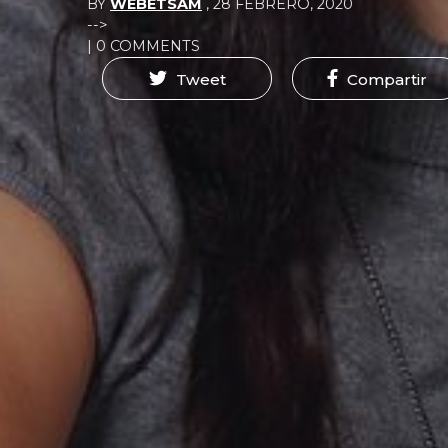
BY
WEBETSAM
,
28 FEBRERO, 2020
-->
| 0 COMMENTS
Tweet
Compartir