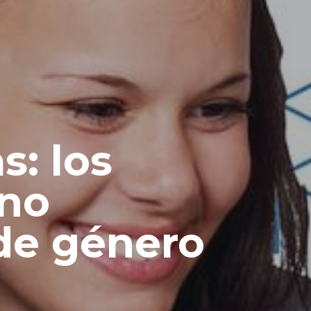
: los
 no
de género