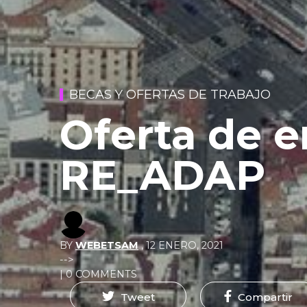
BECAS Y OFERTAS DE TRABAJO
Oferta de 
RE_ADAP
BY
WEBETSAM
,
12 ENERO, 2021
-->
| 0 COMMENTS
Tweet
Compartir