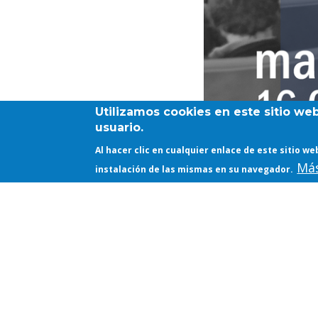
Utilizamos cookies en este sitio we
usuario.
Al hacer clic en cualquier enlace de este sitio 
Más
instalación de las mismas en su navegador.