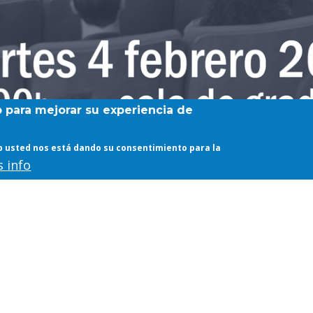
b para mejorar su experiencia de
web usted nos está dando su consentimiento para la
 info