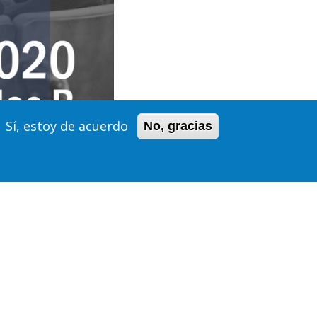
Sí, estoy de acuerdo
No, gracias