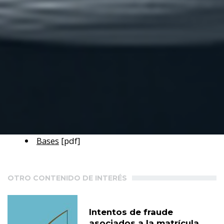
Bases
[pdf]
OTRO CONTENIDO DE INTERÉS
Intentos de fraude
asociados a la matrícula