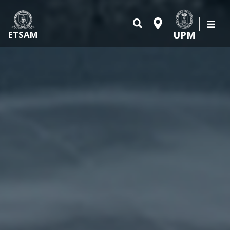
UPM
ETSAM