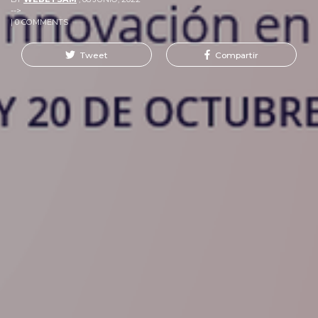
-->
| 0 COMMENTS
Tweet
Compartir