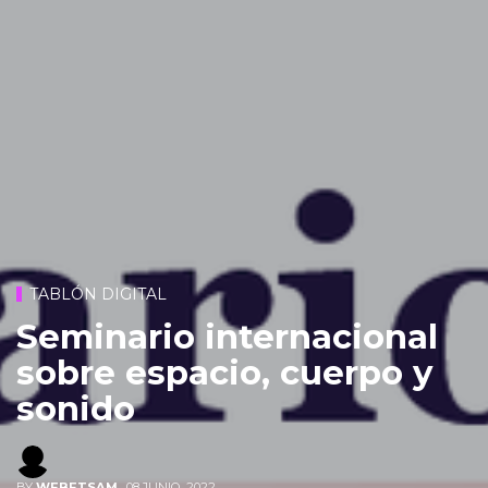
TABLÓN DIGITAL
Seminario internacional
sobre espacio, cuerpo y
sonido
BY
WEBETSAM
,
08 JUNIO, 2022