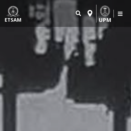
UPM
ETSAM