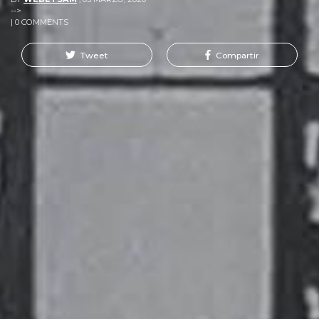
-->
| 0 COMMENTS
Tweet
Compartir