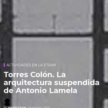
ACTIVIDADES EN LA ETSAM
Torres Colón. La
arquitectura suspendida
de Antonio Lamela
BY
WEBETSAM
,
03 MARZO, 2020