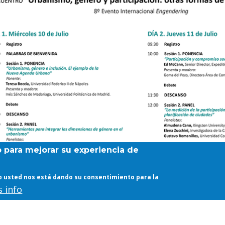
b para mejorar su experiencia de
web usted nos está dando su consentimiento para la
 info