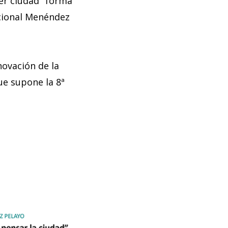
er ciudad" forma
acional Menéndez
novación de la
ue supone la 8ª