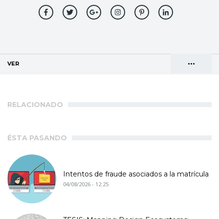
•••
VER
(SOLAPA ACTIVA)
Solapas
AGENDA DE DIRECCIONES
principales
RELACIONADO
ÉSTA PASANDO
Intentos de fraude asociados a la matrícula
04/08/2026 - 12:25