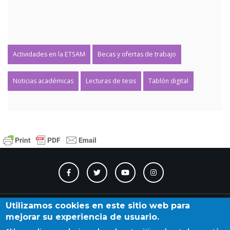
Actividades en la ETSAM
Becas y ofertas de trabajo
Noticias académicas
Lecturas de tesis
Tablón digital
Contacto
Accesibilidad
Directorio
Calendario
A_Z
Utilizamos cookies en este sitio web para
mejorar su experiencia de usuario.