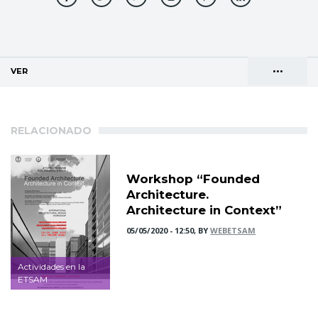
•••
VER
(SOLAPA ACTIVA)
Solapas
AGENDA DE DIRECCIONES
principales
RELACIONADO
Workshop “Founded
Architecture.
Architecture in Context”
05/05/2020 - 12:50, BY
WEBETSAM
Actividades en la
ETSAM