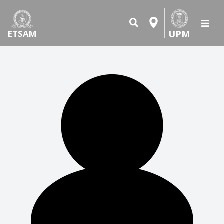
UPM
ETSAM