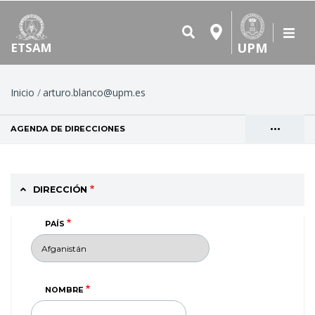
UPM
ETSAM
Ruta
Inicio
arturo.blanco@upm.es
de
•••
AGENDA DE DIRECCIONES
(SOLAPA ACTIVA)
navegación
Solapas
VER
principales
DIRECCIÓN
PAÍS
NOMBRE