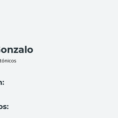
Gonzalo
tónicos
n:
os: