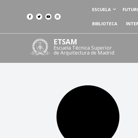
ESCUELA
FUTUR
BIBLIOTECA
INTE
ETSAM
Escuela Técnica Superior
de Arquitectura de Madrid