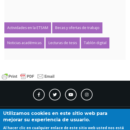
Actividades en la ETSAM
Becas y ofertas de trabajo
Noticias académicas
Lecturas de tesis
Tablón digital
Contacto
Accesibilidad
Directorio
Calendario
A_Z
Utilizamos cookies en este sitio web para
mejorar su experiencia de usuario.
Al hacer clic en cualquier enlace de este sitio web usted nos está