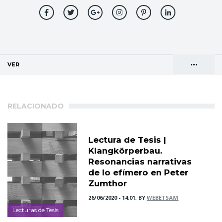
•••
VER
(SOLAPA ACTIVA)
Solapas
AGENDA DE DIRECCIONES
principales
RELACIONADO
Lectura de Tesis |
Klangkörperbau.
Resonancias narrativas
de lo efímero en Peter
Zumthor
26/06/2020 - 14:01, BY
WEBETSAM
Lecturas de Tesis