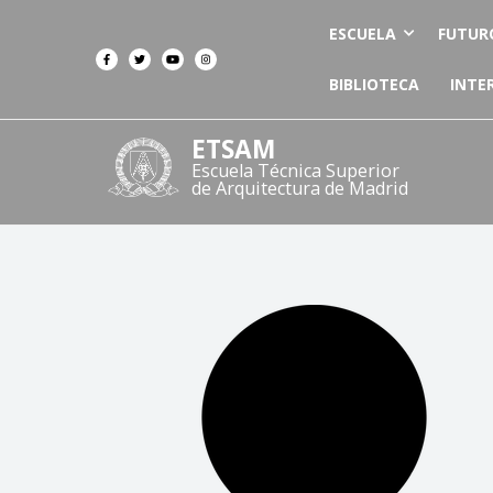
ESCUELA
FUTUR
BIBLIOTECA
INTE
ETSAM
Escuela Técnica Superior
de Arquitectura de Madrid