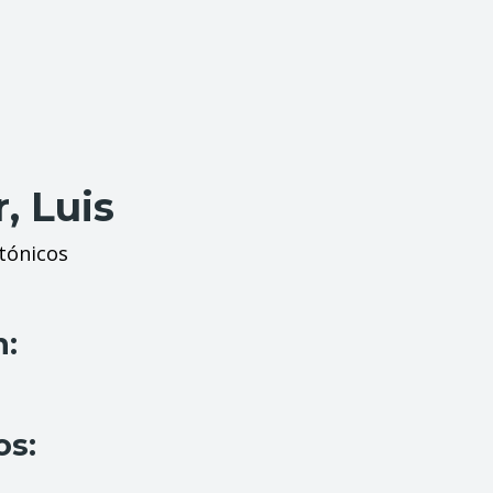
, Luis
tónicos
n:
os: