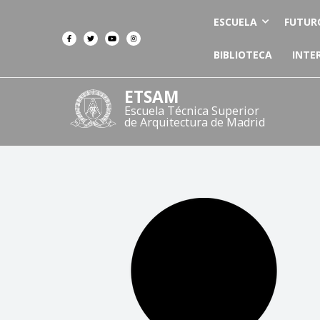
ESCUELA
FUTUR
BIBLIOTECA
INTE
ETSAM
Escuela Técnica Superior
de Arquitectura de Madrid