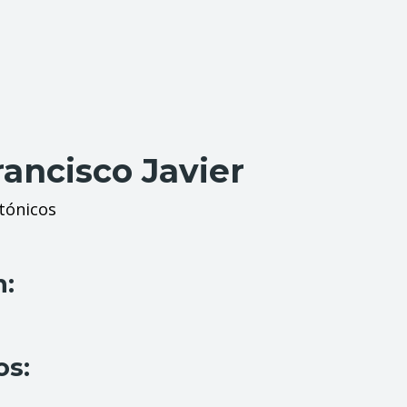
ancisco Javier
tónicos
n:
os: