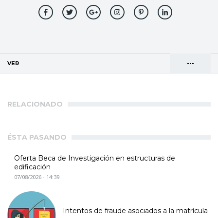
•••
VER
(SOLAPA ACTIVA)
Solapas
AGENDA DE DIRECCIONES
principales
RELACIONADO
ÉSTA PASANDO
Oferta Beca de Investigación en estructuras de
edificación
07/08/2026 - 14:39
Intentos de fraude asociados a la matrícula