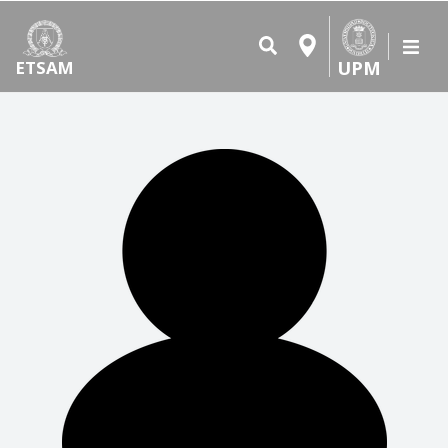
UPM
ETSAM