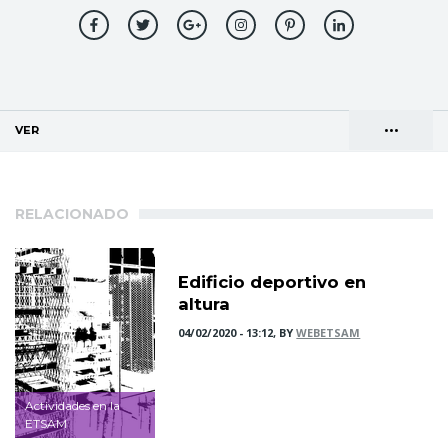
•••
VER
(SOLAPA ACTIVA)
Solapas
AGENDA DE DIRECCIONES
principales
RELACIONADO
Edificio deportivo en
altura
04/02/2020 - 13:12, BY
WEBETSAM
Actividades en la
ETSAM