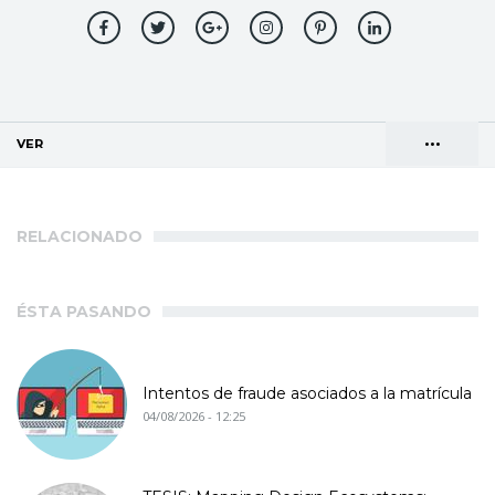
•••
VER
(SOLAPA ACTIVA)
Solapas
AGENDA DE DIRECCIONES
principales
RELACIONADO
ÉSTA PASANDO
Intentos de fraude asociados a la matrícula
04/08/2026 - 12:25