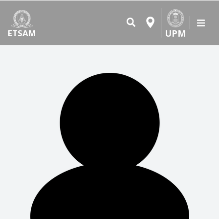
UPM
ETSAM