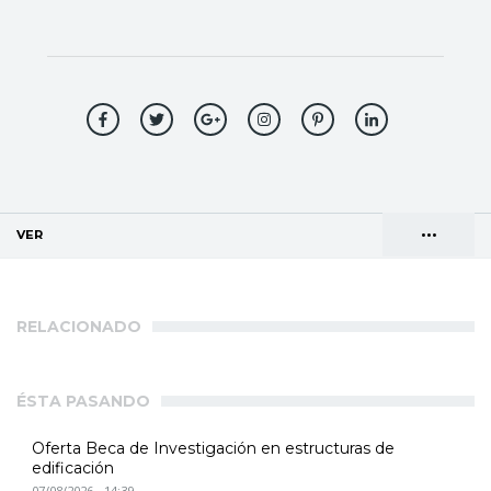
•••
VER
(SOLAPA ACTIVA)
Solapas
AGENDA DE DIRECCIONES
principales
RELACIONADO
ÉSTA PASANDO
Oferta Beca de Investigación en estructuras de
edificación
07/08/2026 - 14:39