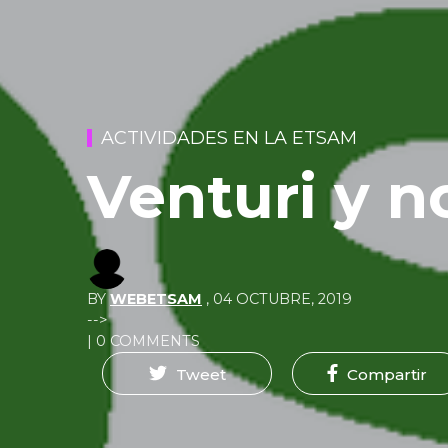
ACTIVIDADES EN LA ETSAM
Venturi y n
BY
WEBETSAM
,
04 OCTUBRE, 2019
-->
| 0 COMMENTS
Tweet
Compartir