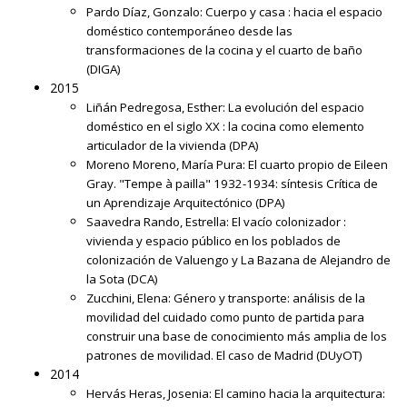
Pardo Díaz, Gonzalo:
Cuerpo y casa : hacia el espacio
doméstico contemporáneo desde las
transformaciones de la cocina y el cuarto de baño
(DIGA)
2015
Liñán Pedregosa, Esther:
La evolución del espacio
doméstico en el siglo XX : la cocina como elemento
articulador de la vivienda
(DPA)
Moreno Moreno, María Pura:
El cuarto propio de Eileen
Gray. "Tempe à pailla" 1932-1934: síntesis Crítica de
un Aprendizaje Arquitectónico
(DPA)
Saavedra Rando, Estrella:
El vacío colonizador :
vivienda y espacio público en los poblados de
colonización de Valuengo y La Bazana de Alejandro de
la Sota
(DCA)
Zucchini, Elena:
Género y transporte: análisis de la
movilidad del cuidado como punto de partida para
construir una base de conocimiento más amplia de los
patrones de movilidad. El caso de Madrid
(DUyOT)
2014
Hervás Heras, Josenia:
El camino hacia la arquitectura: