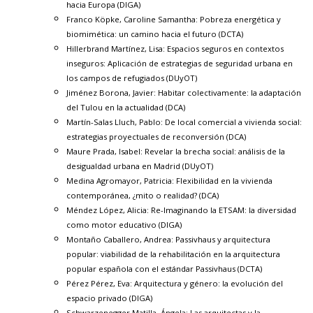
hacia Europa
(DIGA)
Franco Köpke, Caroline Samantha:
Pobreza energética y
biomimética: un camino hacia el futuro
(DCTA)
Hillerbrand Martínez, Lisa:
Espacios seguros en contextos
inseguros: Aplicación de estrategias de seguridad urbana en
los campos de refugiados
(DUyOT)
Jiménez Borona, Javier: Habitar colectivamente: la adaptación
del Tulou en la actualidad (DCA)
Martín-Salas Lluch, Pablo:
De local comercial a vivienda social:
estrategias proyectuales de reconversión
(DCA)
Maure Prada, Isabel: Revelar la brecha social: análisis de la
desigualdad urbana en Madrid (DUyOT)
Medina Agromayor, Patricia:
Flexibilidad en la vivienda
contemporánea, ¿mito o realidad?
(DCA)
Méndez López, Alicia:
Re-Imaginando la ETSAM: la diversidad
como motor educativo
(DIGA)
Montaño Caballero, Andrea:
Passivhaus y arquitectura
popular: viabilidad de la rehabilitación en la arquitectura
popular española con el estándar Passivhaus
(DCTA)
Pérez Pérez, Eva:
Arquitectura y género: la evolución del
espacio privado
(DIGA)
Schwarzenegger Matilla, Ángela:
Las arquitectas y la