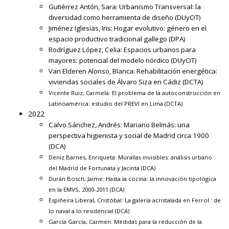
Gutiérrez Antón, Sara:
Urbanismo Transversal: la
diversidad como herramienta de diseño
(DUyOT)
Jiménez Iglesias, Iris:
Hogar evolutivo: género en el
espacio productivo tradicional gallego
(DPA)
Rodríguez López, Celia:
Espacios urbanos para
mayores: potencial del modelo nórdico
(DUyOT)
Van Elderen Alonso, Blanca:
Rehabilitación energética:
viviendas sociales de Álvaro Siza en Cádiz
(DCTA)
Vicente Ruiz, Carmela:
El problema de la autoconstrucción en
Latinoamérica: estudio del PREVI en Lima
(DCTA)
2022
Calvo Sánchez, Andrés:
Mariano Belmás: una
perspectiva higienista y social de Madrid circa 1900
(DCA)
Deniz Barnes, Enriqueta:
Murallas invisibles: análisis urbano
del Madrid de Fortunata y Jacinta
(DCA)
Durán Bosch, Jaime:
Hasta la cocina: la innovación tipológica
en la EMVS, 2000-2011
(DCA)
Espiñeira Liberal, Cristóbal:
La galería acristalada en Ferrol : de
lo naval a lo residencial
(DCA)
García García, Carmen:
Medidas para la reducción de la