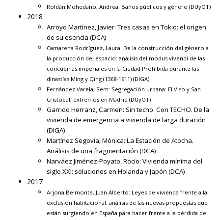
Roldán Mohedano, Andrea:
Baños públicos y género
(DUyOT)
2018
Arroyo Martínez, Javier:
Tres casas en Tokio: el origen
de su esencia
(DCA)
Camarena Rodríguez, Laura:
De la construcción del género a
la producción del espacio: análisis del modus vivendi de las
concubinas imperiales en la Ciudad Prohibida durante las
dinastías Ming y Qing (1368-1911)
(DIGA)
Fernández Varela, Sem:
Segregación urbana: El Viso y San
Cristóbal, extremos en Madrid
(DUyOT)
Garrido Herranz, Carmen:
Sin techo. Con TECHO. De la
vivienda de emergencia a vivienda de larga duración
(DIGA)
Martínez Segovia, Mónica:
La Estación de Atocha.
Análisis de una fragmentación
(DCA)
Narváez Jiménez-Poyato, Rocío:
Vivienda mínima del
siglo XXI: soluciones en Holanda y Japón
(DCA)
2017
Arjona Belmonte, Juan Alberto:
Leyes de vivienda frente a la
exclusión habitacional: análisis de las nuevas propuestas que
están surgiendo en España para hacer frente a la pérdida de