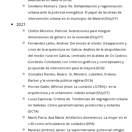
Sevillano Reimers, Clara:
Re. Rehabilitación y regeneración
urbana ante la pobreza energética. El papel de las áreas de
intervención urbana en el municipio de Madrid
(DUyOT)
2021
Chillón Moreno, Patricia:
Ilustraciones para integrar
dimensiones de género en la vivienda
(DUyOT)
Fernández Laiño, Andrea:
Del éxodo al olvido: Desaparición y
crisis de la arquitectura en Galicia. Análisis de la despoblación
del medio rural en Galicia, centrado en la aldea de Os Castros
(Cerdedo-Cotobade) con criterios gráficos y conceptuales y
propuesta de intervención para la mejora
(DCA)
González Benito, Álvaro:
Sí, Ministro. Lubetkin, Erskine,
Barber y la vivienda pública inglesa
(DCA)
Horcas Galán, Alfonso Jesús:
La cuestión LGTBIQ+ en la
arquitectura y el urbanismo: estado actual
(DUyOT)
Lucas Espinosa, Cristina de:
Tendencias de segregación urbana
en Vallekas. Cómo parametrizarlas, predecirlas y evitarlas
(DCTA)
Marín Parra, Ana María:
Artefactos domésticos. La mujer en el
s.XX como articuladora de cuidados
(DPA)
Naranjo Jiménez, Javier:
La supermanzana: potencial refugio