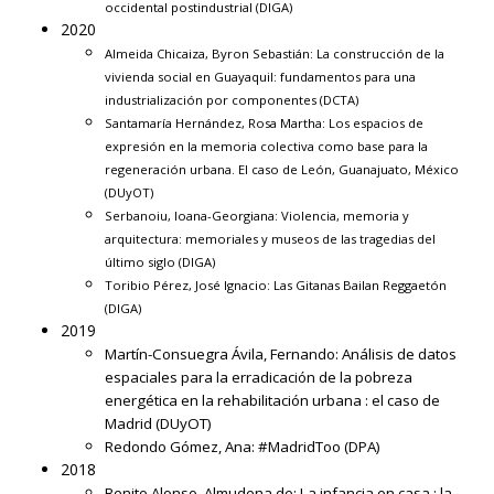
occidental postindustrial
(DIGA)
2020
Almeida Chicaiza, Byron Sebastián:
La construcción de la
vivienda social en Guayaquil: fundamentos para una
industrialización por componentes
(DCTA)
Santamaría Hernández, Rosa Martha:
Los espacios de
expresión en la memoria colectiva como base para la
regeneración urbana. El caso de León, Guanajuato, México
(DUyOT)
Serbanoiu, Ioana-Georgiana:
Violencia, memoria y
arquitectura: memoriales y museos de las tragedias del
último siglo
(DIGA)
Toribio Pérez, José Ignacio:
Las Gitanas Bailan Reggaetón
(DIGA)
2019
Martín-Consuegra Ávila, Fernando:
Análisis de datos
espaciales para la erradicación de la pobreza
energética en la rehabilitación urbana : el caso de
Madrid
(DUyOT)
Redondo Gómez, Ana:
#MadridToo
(DPA)
2018
Benito Alonso, Almudena de:
La infancia en casa : la