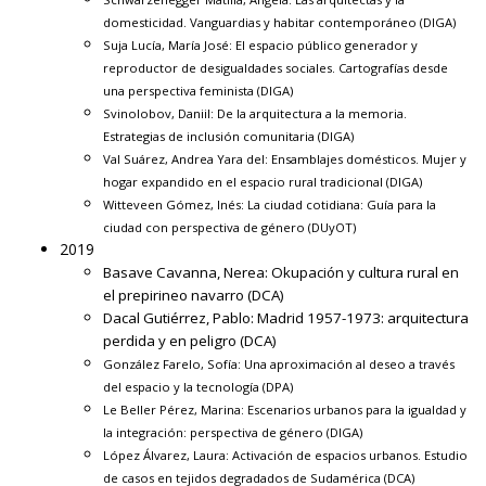
domesticidad. Vanguardias y habitar contemporáneo
(DIGA)
Suja Lucía, María José:
El espacio público generador y
reproductor de desigualdades sociales. Cartografías desde
una perspectiva feminista
(DIGA)
Svinolobov, Daniil:
De la arquitectura a la memoria.
Estrategias de inclusión comunitaria
(DIGA)
Val Suárez, Andrea Yara del:
Ensamblajes domésticos. Mujer y
hogar expandido en el espacio rural tradicional
(DIGA)
Witteveen Gómez, Inés:
La ciudad cotidiana: Guía para la
ciudad con perspectiva de género
(DUyOT)
2019
Basave Cavanna, Nerea:
Okupación y cultura rural en
el prepirineo navarro
(DCA)
Dacal Gutiérrez, Pablo:
Madrid 1957-1973: arquitectura
perdida y en peligro
(DCA)
González Farelo, Sofía:
Una aproximación al deseo a través
del espacio y la tecnología
(DPA)
Le Beller Pérez, Marina:
Escenarios urbanos para la igualdad y
la integración: perspectiva de género
(DIGA)
López Álvarez, Laura:
Activación de espacios urbanos. Estudio
de casos en tejidos degradados de Sudamérica
(DCA)