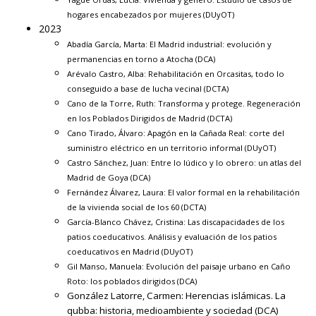
hogares encabezados por mujeres (DUyOT)
2023
Abadía García, Marta:
El Madrid industrial: evolución y
permanencias en torno a Atocha
(DCA)
Arévalo Castro, Alba:
Rehabilitación en Orcasitas, todo lo
conseguido a base de lucha vecinal
(DCTA)
Cano de la Torre, Ruth:
Transforma y protege. Regeneración
en los Poblados Dirigidos de Madrid
(DCTA)
Cano Tirado, Álvaro:
Apagón en la Cañada Real: corte del
suministro eléctrico en un territorio informal
(DUyOT)
Castro Sánchez, Juan:
Entre lo lúdico y lo obrero: un atlas del
Madrid de Goya
(DCA)
Fernández Álvarez, Laura:
El valor formal en la rehabilitación
de la vivienda social de los 60
(DCTA)
García-Blanco Chávez, Cristina:
Las discapacidades de los
patios coeducativos. Análisis y evaluación de los patios
coeducativos en Madrid
(DUyOT)
Gil Manso, Manuela:
Evolución del paisaje urbano en Caño
Roto: los poblados dirigidos
(DCA)
González Latorre, Carmen:
Herencias islámicas. La
qubba: historia, medioambiente y sociedad
(DCA)