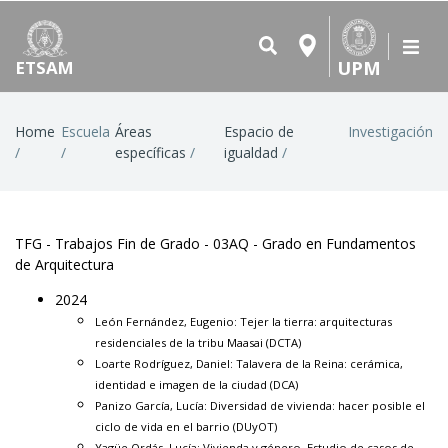
UPM
ETSAM
Breadcrumb
Home
Escuela
Áreas
Espacio de
Investigación
específicas
igualdad
TFG - Trabajos Fin de Grado - 03AQ - Grado en Fundamentos
de Arquitectura
2024
León Fernández, Eugenio:
Tejer la tierra: arquitecturas
residenciales de la tribu Maasai
(DCTA)
Loarte Rodríguez, Daniel:
Talavera de la Reina: cerámica,
identidad e imagen de la ciudad
(DCA)
Panizo García, Lucía:
Diversidad de vivienda: hacer posible el
ciclo de vida en el barrio
(DUyOT)
Yagüe Ordás, Lucía: Vivienda y género. Estudio de casos de