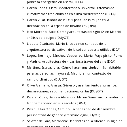
pobreza energética en Usera
(DCTA)
García López: Clara:
Mediterráneo universal: sistemas de
climatización tradicionales en clima mediterráneo
(DCTA)
García Villar, Blanca de la O:
El papel de la mujer en la
decoración en la España de los años 30
(DPA)
Jaso Moreno, Sara:
Obras y arquitectas del siglo XX en Madrid:
análisis de equipos
(DUyOT)
Liquete Cuadrado, Mario J.:
Los cinco sentidos de la
arquitectura participativa : de la solidaridad a la utilidad
(DCA)
López-Bermejo Sánchez-Vaquerizo, María:
¡Vaya pisito! Roma
y Madrid: Arquitectura de 4 barrios a través del cine
(DCA)
Martínez Estada, Julia:
¿Cómo hacer una ciudad más habitable
para las personas mayores?: Madrid en un contexto de
cambio climático
(DUyOT)
Olivé Alemany, Amaya:
Género y asentamientos humanos:
declaraciones, recomendaciones, cartas
(DUyOT)
Rivera López, Daniela Alejandra:
Marina Waisman: lo moderno
latinoamericano en sus escritos
(DIGA)
Rosique Ferrández, Camino:
La necesidad de dar nombre:
perspectivas de género y terminología
(DUyOT)
Salazar de Lara, Macarena:
Habitantes de la ribera : un siglo de
lavanderas en Madrid
(DCA)