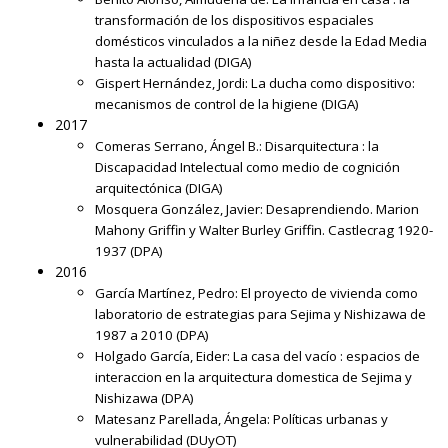
transformación de los dispositivos espaciales
domésticos vinculados a la niñez desde la Edad Media
hasta la actualidad
(DIGA)
Gispert Hernández, Jordi:
La ducha como dispositivo:
mecanismos de control de la higiene
(DIGA)
2017
Comeras Serrano, Ángel B.:
Disarquitectura : la
Discapacidad Intelectual como medio de cognición
arquitectónica
(DIGA)
Mosquera González, Javier:
Desaprendiendo. Marion
Mahony Griffin y Walter Burley Griffin. Castlecrag 1920-
1937
(DPA)
2016
García Martínez, Pedro:
El proyecto de vivienda como
laboratorio de estrategias para Sejima y Nishizawa de
1987 a 2010
(DPA)
Holgado García, Eider:
La casa del vacío : espacios de
interaccion en la arquitectura domestica de Sejima y
Nishizawa
(DPA)
Matesanz Parellada, Ángela:
Políticas urbanas y
vulnerabilidad
(DUyOT)