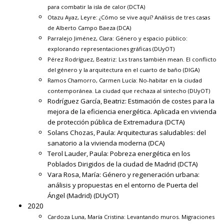
para combatir la isla de calor
(DCTA)
Otazu Ayaz, Leyre:
¿Cómo se vive aquí? Análisis de tres casas
de Alberto Campo Baeza
(DCA)
Parralejo Jiménez, Clara:
Género y espacio público:
explorando representaciones gráficas
(DUyOT)
Pérez Rodríguez, Beatriz:
Lxs trans también mean. El conflicto
del género y la arquitectura en el cuarto de baño
(DIGA)
Ramos Chamorro, Carmen Lucía:
No-habitar en la ciudad
contemporánea. La ciudad que rechaza al sintecho
(DUyOT)
Rodríguez García, Beatriz:
Estimación de costes para la
mejora de la eficiencia energética. Aplicada en vivienda
de protección pública de Extremadura
(DCTA)
Solans Chozas, Paula:
Arquitecturas saludables: del
sanatorio a la vivienda moderna
(DCA)
Terol Lauder, Paula:
Pobreza energética en los
Poblados Dirigidos de la ciudad de Madrid
(DCTA)
Vara Rosa, María:
Género y regeneración urbana:
análisis y propuestas en el entorno de Puerta del
Ángel (Madrid)
(DUyOT)
2020
Cardoza Luna, María Cristina:
Levantando muros. Migraciones