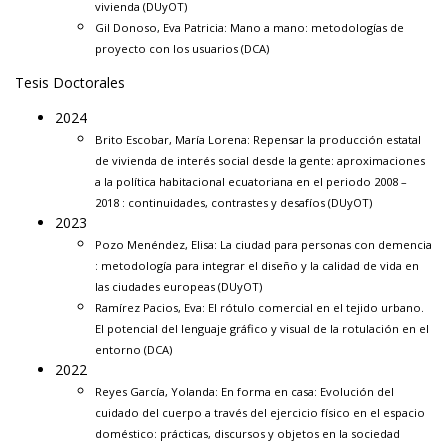
vivienda
(DUyOT)
Gil Donoso, Eva Patricia:
Mano a mano: metodologías de
proyecto con los usuarios
(DCA)
Tesis Doctorales
2024
Brito Escobar, María Lorena:
Repensar la producción estatal
de vivienda de interés social desde la gente: aproximaciones
a la política habitacional ecuatoriana en el periodo 2008 –
2018 : continuidades, contrastes y desafíos
(DUyOT)
2023
Pozo Menéndez, Elisa:
La ciudad para personas con demencia
: metodología para integrar el diseño y la calidad de vida en
las ciudades europeas
(DUyOT)
Ramírez Pacios, Eva:
El rótulo c
omercial en el tejido urbano.
El potencial del lenguaje gráfico y visual de la rotulación en el
entorno
(DCA)
2022
Reyes García, Yolanda:
En forma en casa: Evolución del
cuidado del cuerpo a través del ejercicio físico en el espacio
doméstico: prácticas, discursos y objetos en la sociedad