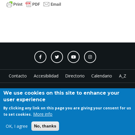
Contacto
Accesibilidad
Directorio
Calendario
A_Z
We use cookies on this site to enhance your
Log in
user experience
By clicking any link on this page you are giving your consent for us
More info
to set cookies.
Copyright © 2023 ETSAM
OK, I agree
No, thanks