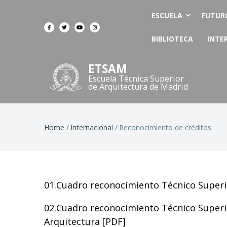
ESCUELA
FUTUR
BIBLIOTECA
INTE
ETSAM
Escuela Técnica Superior
de Arquitectura de Madrid
Breadcrumb
Home
Internacional
Reconocimiento de créditos
01.Cuadro reconocimiento Técnico Superio
02.Cuadro reconocimiento Técnico Superi
Arquitectura [
PDF
]