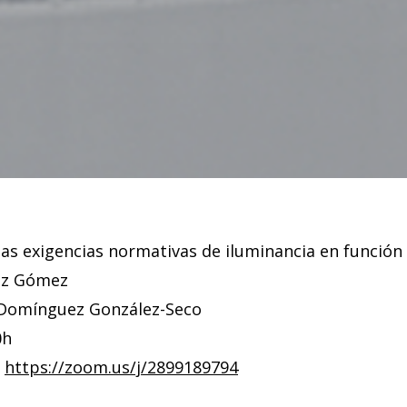
e las exigencias normativas de iluminancia en función
ez Gómez
 Domínguez González-Seco
0h
_
https://zoom.us/j/2899189794