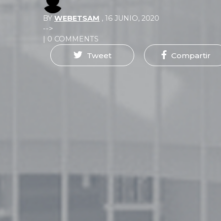
BY
WEBETSAM
,
16 JUNIO, 2020
-->
| 0 COMMENTS
Tweet
Compartir