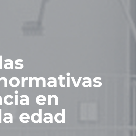
las
 normativas
cia en
la edad