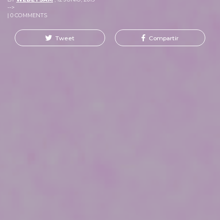
-->
| 0 COMMENTS
Tweet
Compartir