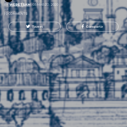
BY
WEBETSAM
,
05 MARZO, 2020
-->
| 0 COMMENTS
Tweet
Compartir