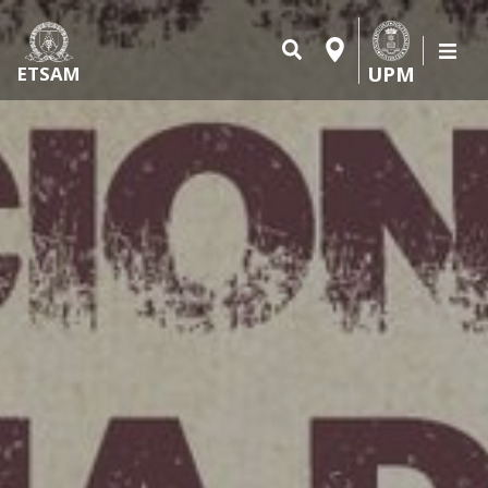
UPM
ETSAM