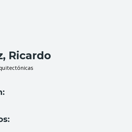
, Ricardo
quitectónicas
n:
os: