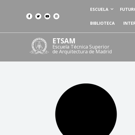
ESCUELA
FUTUR
BIBLIOTECA
INTE
ETSAM
Escuela Técnica Superior
de Arquitectura de Madrid