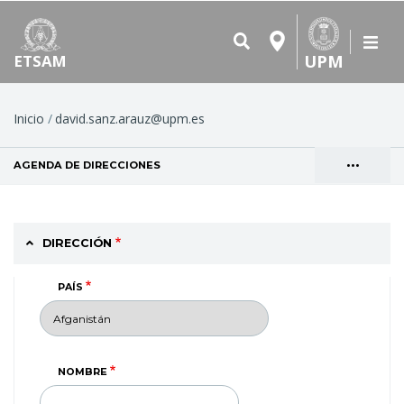
UPM
ETSAM
Ruta
Inicio
david.sanz.arauz@upm.es
de
•••
AGENDA DE DIRECCIONES
(SOLAPA ACTIVA)
navegación
Solapas
VER
principales
DIRECCIÓN
PAÍS
NOMBRE