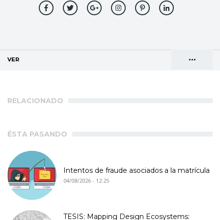
•••
VER
(SOLAPA ACTIVA)
Solapas
AGENDA DE DIRECCIONES
principales
RELACIONADO
ÉSTA PASANDO
Intentos de fraude asociados a la matrícula
04/08/2026 - 12:25
TESIS: Mapping Design Ecosystems: