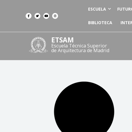
ESCUELA
FUTUR
BIBLIOTECA
INTE
ETSAM
Escuela Técnica Superior
de Arquitectura de Madrid