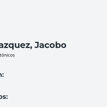
azquez, Jacobo
tónicos
n:
os: