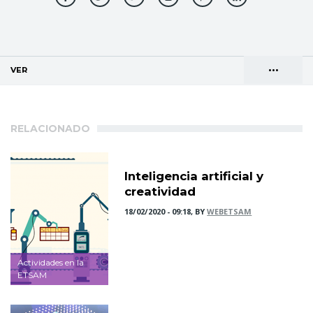
•••
VER
(SOLAPA ACTIVA)
Solapas
AGENDA DE DIRECCIONES
principales
RELACIONADO
Inteligencia artificial y
creatividad
18/02/2020 - 09:18, BY
WEBETSAM
Actividades en la
ETSAM