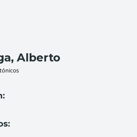
ga, Alberto
tónicos
n:
os: