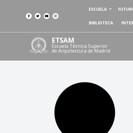
ESCUELA
FUTUR
BIBLIOTECA
INTE
ETSAM
Escuela Técnica Superior
de Arquitectura de Madrid