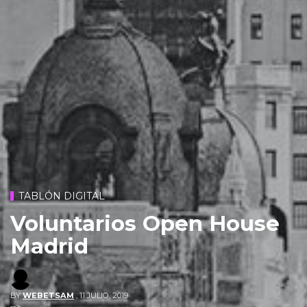
TABLÓN DIGITAL
Voluntarios Open House
Madrid
BY
WEBETSAM
,
11 JULIO, 2019
-->