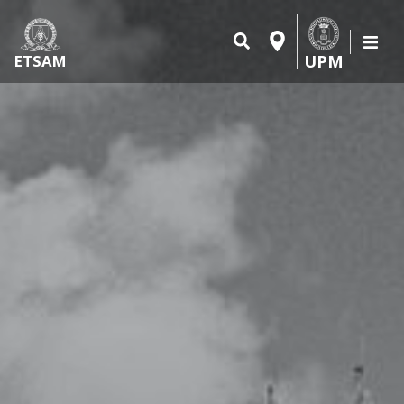
UPM
ETSAM