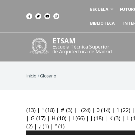
ESCUELA
FUTUR
BIBLIOTECA
INTE
ETSAM
Escuela Técnica Superior
de Arquitectura de Madrid
Ruta
Inicio
Glosario
de
navegación
(13)
|
"
(18)
|
#
(3)
|
'
(24)
|
0
(14)
|
1
(22)
|
G
(17)
|
H
(10)
|
I
(66)
|
J
(18)
|
K
(3)
|
L
(
(2)
|
¿
(1)
|
“
(1)