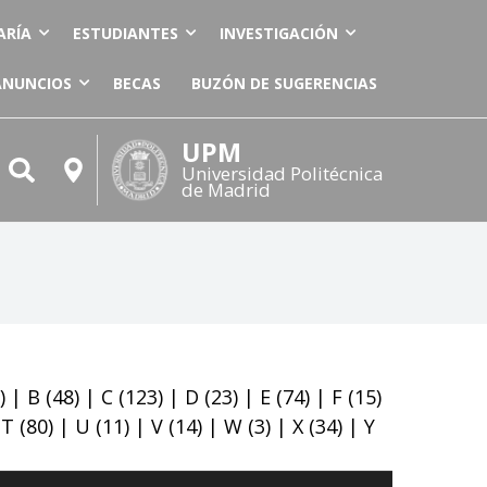
ARÍA
ESTUDIANTES
INVESTIGACIÓN
ANUNCIOS
BECAS
BUZÓN DE SUGERENCIAS
UPM
Universidad Politécnica
de Madrid
)
|
B
(48)
|
C
(123)
|
D
(23)
|
E
(74)
|
F
(15)
|
T
(80)
|
U
(11)
|
V
(14)
|
W
(3)
|
X
(34)
|
Y