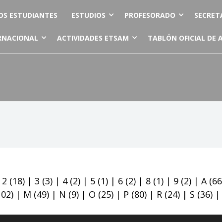
OS ESTUDIANTES
ESTUDIOS
PROFESORADO
SECRET
RNACIONAL
ACTIVIDADES ETSAM
TABLÓN OFICIAL DE 
|
2
(18)
|
3
(3)
|
4
(2)
|
5
(1)
|
6
(2)
|
8
(1)
|
9
(2)
|
A
(66
102)
|
M
(49)
|
N
(9)
|
O
(25)
|
P
(80)
|
R
(24)
|
S
(36)