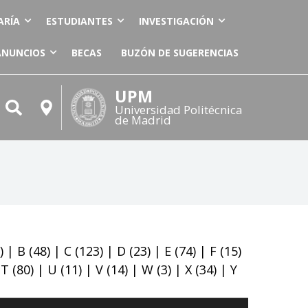
ARÍA
ESTUDIANTES
INVESTIGACIÓN
ANUNCIOS
BECAS
BUZÓN DE SUGERENCIAS
UPM
Universidad Politécnica
de Madrid
)
|
B
(48)
|
C
(123)
|
D
(23)
|
E
(74)
|
F
(15)
|
T
(80)
|
U
(11)
|
V
(14)
|
W
(3)
|
X
(34)
|
Y