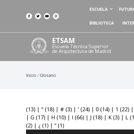
ESCUELA
FUTUR
BIBLIOTECA
INTE
ETSAM
Escuela Técnica Superior
de Arquitectura de Madrid
Ruta
Inicio
Glosario
de
navegación
(13)
|
"
(18)
|
#
(3)
|
'
(24)
|
0
(14)
|
1
(22)
|
G
(17)
|
H
(10)
|
I
(66)
|
J
(18)
|
K
(3)
|
L
(
(2)
|
¿
(1)
|
“
(1)