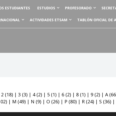
OS ESTUDIANTES
ESTUDIOS
PROFESORADO
SECRET
RNACIONAL
ACTIVIDADES ETSAM
TABLÓN OFICIAL DE 
|
2
(18)
|
3
(3)
|
4
(2)
|
5
(1)
|
6
(2)
|
8
(1)
|
9
(2)
|
A
(66
102)
|
M
(49)
|
N
(9)
|
O
(26)
|
P
(80)
|
R
(24)
|
S
(36)