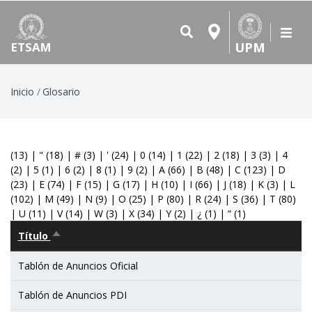
UPM
ETSAM
Ruta
Inicio
Glosario
de
navegación
(13)
|
"
(18)
|
#
(3)
|
'
(24)
|
0
(14)
|
1
(22)
|
2
(18)
|
3
(3)
|
4
(2)
|
5
(1)
|
6
(2)
|
8
(1)
|
9
(2)
|
A
(66)
|
B
(48)
|
C
(123)
|
D
(23)
|
E
(74)
|
F
(15)
|
G
(17)
|
H
(10)
|
I
(66)
|
J
(18)
|
K
(3)
|
L
(102)
|
M
(49)
|
N
(9)
|
O
(25)
|
P
(80)
|
R
(24)
|
S
(36)
|
T
(80)
|
U
(11)
|
V
(14)
|
W
(3)
|
X
(34)
|
Y
(2)
|
¿
(1)
|
“
(1)
Título
Ordenar
descendente
Tablón de Anuncios Oficial
Tablón de Anuncios PDI