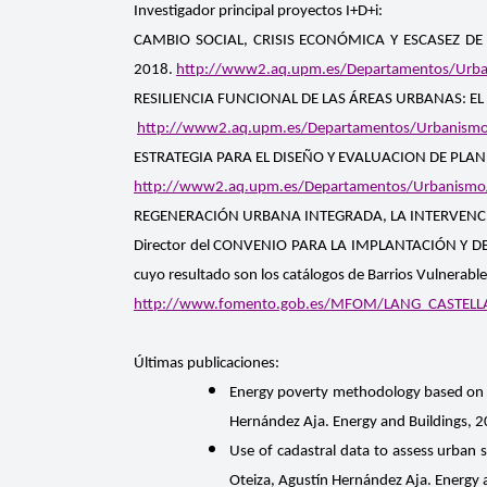
Investigador principal proyectos I+D+i:
CAMBIO SOCIAL, CRISIS ECONÓMICA Y ESCASEZ DE RE
2018.
http://www2.aq.upm.es/Departamentos/Urba
RESILIENCIA FUNCIONAL DE LAS ÁREAS URBANAS: EL 
http://www2.aq.upm.es/Departamentos/Urbanismo/bl
ESTRATEGIA PARA EL DISEÑO Y EVALUACION DE PLA
http://www2.aq.upm.es/Departamentos/Urbanismo/bl
REGENERACIÓN URBANA INTEGRADA, LA INTERVENCIÓN
Director del CONVENIO PARA LA IMPLANTACIÓN Y D
cuyo resultado son los catálogos de Barrios Vulnerab
http://www.fomento.gob.es/MFOM/LANG_CASTELLAN
Últimas publicaciones:
Energy poverty methodology based on mi
Hernández Aja. Energy and Buildings, 
Use of cadastral data to assess urban 
Oteiza, Agustín Hernández Aja. Energy 