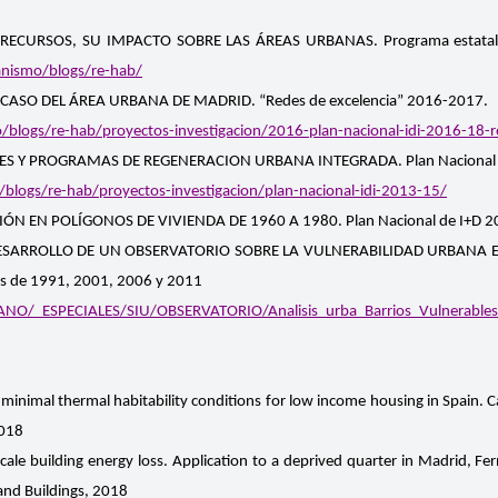
CURSOS, SU IMPACTO SOBRE LAS ÁREAS URBANAS. Programa estatal de I
nismo/blogs/re-hab/
CASO DEL ÁREA URBANA DE MADRID. “Redes de excelencia” 2016-2017.
ogs/re-hab/proyectos-investigacion/2016-plan-nacional-idi-2016-18-re
NES Y PROGRAMAS DE REGENERACION URBANA INTEGRADA. Plan Nacional 
ogs/re-hab/proyectos-investigacion/plan-nacional-idi-2013-15/
 EN POLÍGONOS DE VIVIENDA DE 1960 A 1980. Plan Nacional de I+D 
ESARROLLO DE UN OBSERVATORIO SOBRE LA VULNERABILIDAD URBANA EN 
les de 1991, 2001, 2006 y 2011
O/_ESPECIALES/SIU/OBSERVATORIO/Analisis_urba_Barrios_Vulnerables
nimal thermal habitability conditions for low income housing in Spain. 
2018
scale building energy loss. Application to a deprived quarter in Madrid, 
and Buildings, 2018